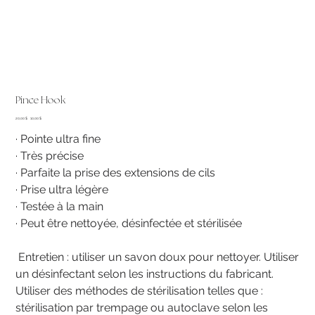
Pince Hook
Prix
Prix
20,00 $
10,00 $
d’origine
promotionnel
· Pointe ultra fine
· Très précise
· Parfaite la prise des extensions de cils
· Prise ultra légère
· Testée à la main
· Peut être nettoyée, désinfectée et stérilisée
Entretien : utiliser un savon doux pour nettoyer. Utiliser
un désinfectant selon les instructions du fabricant.
Utiliser des méthodes de stérilisation telles que :
stérilisation par trempage ou autoclave selon les