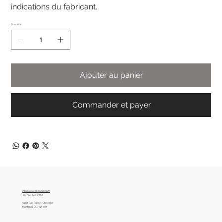
indications du fabricant.
Quantité
Ajouter au panier
Commander et payer
info@labarakeacils.com
Tel :
514-349-2757
3467 Rue Robert-Chevalier
Montréal, QC H1A 3R7