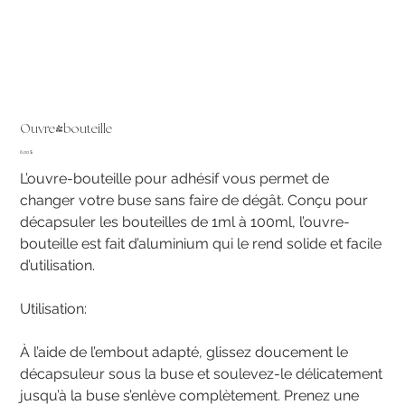
Ouvre-bouteille
Prix
6,00 $
L’ouvre-bouteille pour adhésif vous permet de
changer votre buse sans faire de dégât. Conçu pour
décapsuler les bouteilles de 1ml à 100ml, l’ouvre-
bouteille est fait d’aluminium qui le rend solide et facile
d’utilisation.
Utilisation:
À l’aide de l’embout adapté, glissez doucement le
décapsuleur sous la buse et soulevez-le délicatement
jusqu’à la buse s’enlève complètement. Prenez une