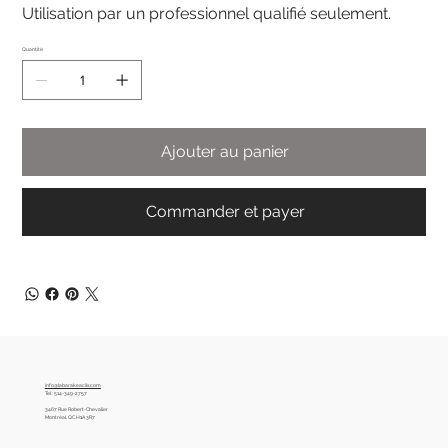
Utilisation par un professionnel qualifié seulement.
Quantité
Ajouter au panier
Commander et payer
info@labarakeacils.com
Tel :
514-349-2757
3467 Rue Robert-Chevalier
Montréal, QC H1A 3R7