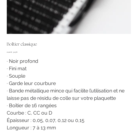
Boîtier classique
Prix
Prix
21,00 $
5,25 $
d’origine
promotionnel
· Noir profond
· Fini mat
· Souple
· Garde leur courbure
· Bande métallique mince qui facilite l’utilisation et ne
laisse pas de résidu de colle sur votre plaquette
· Boîtier de 16 rangées
Courbe : C, CC ou D
Épaisseur : 0,05, 0,07, 0,12 ou 0,15
Longueur : 7 à 13 mm